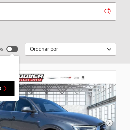
Ordenar por
os
s
Foto sigui