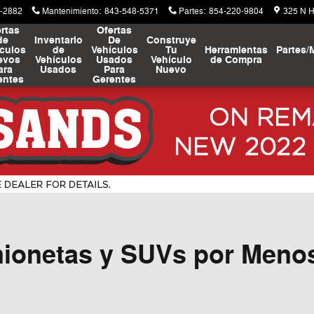
-2882
Mantenimiento
:
843-548-5371
Partes
:
854-220-9804
325 N 
rtas
Ofertas
de
Inventario
De
Construye
culos
de
Vehículos
Tu
Herramientas
Partes/
evos
Vehículos
Usados
Vehículo
de Compra
ara
Usados
Para
Nuevo
entes
Gerentes
ionetas y SUVs por Meno