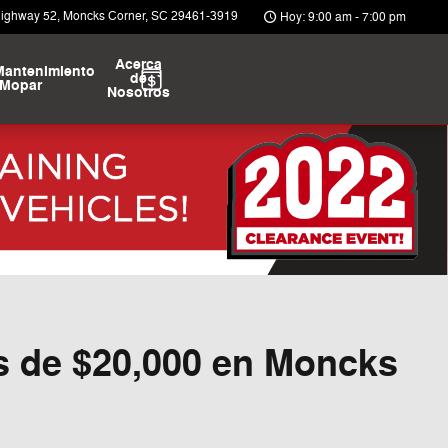
Highway 52
Moncks Corner
,
SC
29461-3919
Hoy: 9:00 am - 7:00 pm
Acerca
Mantenimiento
de
Mopar
Nosotros
s de $20,000 en Moncks