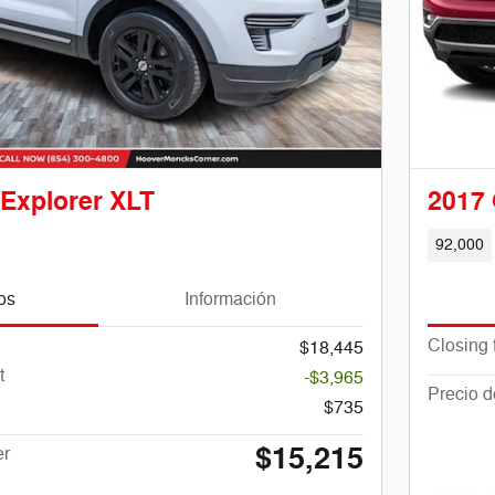
 Explorer XLT
2017
92,000
os
Información
Closing 
$18,445
t
-$3,965
Precio 
$735
$15,215
er