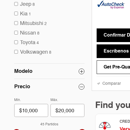
Jeep
8
Kia
1
Mitsubishi
2
Nissan
8
Confirmar D
Toyota
4
Escríbenos
Volkswagen
8
Get Pre-Qual
Modelo
Comparar
Precio
Mín.
Máx.
45 Partidos