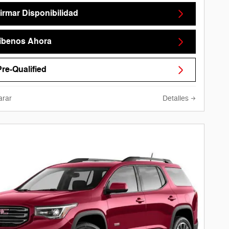
irmar Disponibilidad
íbenos Ahora
Pre-Qualified
rar
Detalles