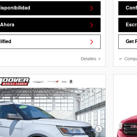
isponibilidad
Conf
 Ahora
Escr
ified
Get 
Detalles
Compa
Foto siguiente