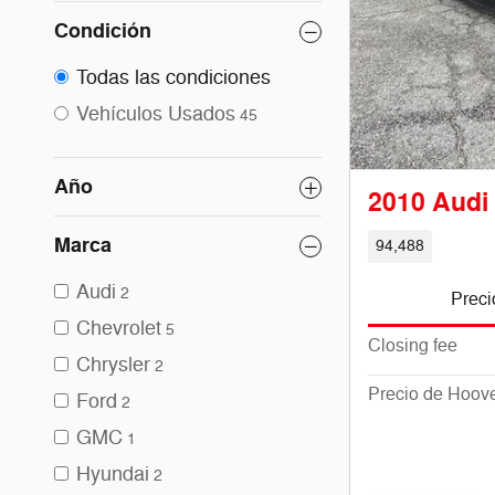
Condición
Todas las condiciones
Vehículos Usados
45
Año
2010 Audi
Marca
94,488
Audi
2
Preci
Chevrolet
5
Closing fee
Chrysler
2
Precio de Hoov
Ford
2
GMC
1
Hyundai
2