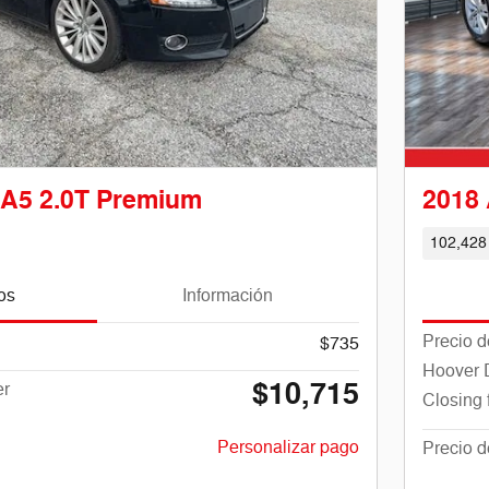
 A5 2.0T Premium
2018 
102,428
os
Información
Precio d
$735
Hoover 
$10,715
er
Closing 
Personalizar pago
Precio 