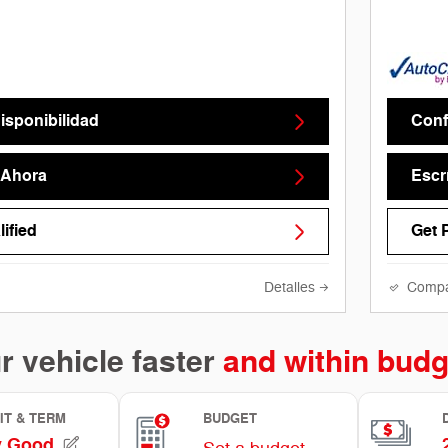
isponibilidad
Conf
 Ahora
Escr
ified
Get 
Detalles
Compa