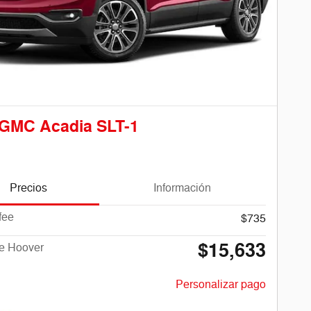
 GMC Acadia SLT-1
Precios
Información
fee
$735
$15,633
de Hoover
Personalizar pago