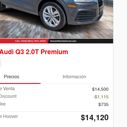
Audi Q3 2.0T Premium
Precios
Información
e Venta
$14,500
Discount
-$1,115
fee
$735
$14,120
de Hoover