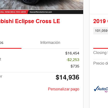
bishi Eclipse Cross LE
2019 
101,059
os
Información
Closing 
$16,454
t
-$2,253
Precio 
$735
$14,936
er
Personalizar pago