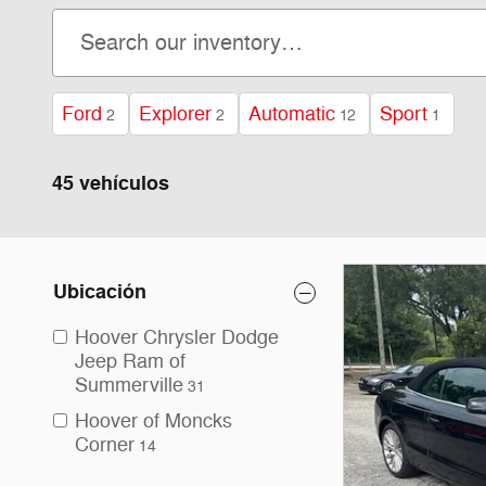
Ford
Explorer
Automatic
Sport
2
2
12
1
45 vehículos
Ubicación
Hoover Chrysler Dodge
Jeep Ram of
Summerville
31
Hoover of Moncks
Corner
14